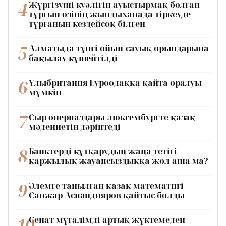
4
Жүргізуші куәлігін ауыстырмақ болған
тұрғын өзінің жындыханада тіркеуде
тұрғанын кездейсоқ білген
5
Алматыда түнгі ойын-сауық орындарына
бақылау күшейтілді
6
Ұлыбритания Еуроодаққа қайта оралуы
мүмкін
7
Сыр өнерпаздары люксембургте қазақ
мәдениетін дәріптеді
8
Банктерді құтқарудың жаңа тетігі
қаржылық жауапсыздыққа жол аша ма?
9
Әлемге танылған қазақ математигі
Санжар Аспандияров қайтыс болды
10
Сенат мұғалімді артық жүктемеден