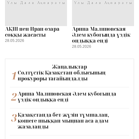
АҚШ пен Иран өзара
Арина Малиновская
соққы жасасты
Әлем кубогында үздік
ондыққа енді
28.05.2026
28.05.2026
Жаңалықтар
1
Солтүстік Қазақстан облысының
прокуроры тағайындалды
2
Арина Малиновская Әлем кубогында
үздік ондыққа енді
3
Қазақстанда бет-жүзін тұмшалап,
көшеге шыққан мыңнан аса адам
жазаланды