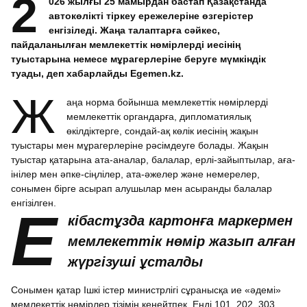
2
026 жылғы 25 мамырдан бастап Қазақстанда
автокөлікті тіркеу ережелеріне өзгерістер
енгізіледі. Жаңа талаптарға сәйкес,
пайдаланылған мемлекеттік нөмірлерді иесінің
туыстарына немесе мұрагерлеріне беруге мүмкіндік
туады, деп хабарлайды Egemen.kz.
Ж
аңа норма бойынша мемлекеттік нөмірлерді
мемлекеттік органдарға, дипломатиялық
өкілдіктерге, сондай-ақ көлік иесінің жақын
туыстары мен мұрагерлеріне рәсімдеуге болады. Жақын
туыстар қатарына ата-аналар, балалар, ерлі-зайыптылар, аға-
інілер мен әпке-сіңлілер, ата-әжелер және немерелер,
сонымен бірге асырап алушылар мен асыранды балалар
енгізілген.
Е
кібастұзда картонға маркермен
мемлекеттік нөмір жазып алған
жүргізуші ұсталды
Сонымен қатар Ішкі істер министрлігі сұранысқа ие «әдемі»
мемлекеттік нөмірлер тізімін кеңейтпек. Енді 101, 202, 303,