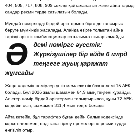
404, 505, 717, 808, 909 секілді қайталанатын және айна тәрізді
сандар ресми түрде сатылатын болады.
Мұндай нөмірлерді бірдей әріптермен бірге де тапсырыс
беруге мүмкіндік жасалады. Алайда әзірге толықтай айна
тәрізді әріптік комбинациялар сатылымға шығарылмайды.
Ә
демі нөмірге әуестік:
Жүргізушілер бір айда 6 млрд
теңгеге жуық қаражат
жұмсады
Жаңа «әдемі» нөмірлер үшін мемлекеттік баж көлемі 15 АЕК
болады. Бұл 2026 жылы шамамен 64,9 мың теңгені құрайды.
Ал егер нөмір бірдей әріптермен толықтырылса, құны 72 АЕК-
ке дейін өсіп, шамамен 311,4 мың теңге болады.
Айта кетейік, бұл тарифтер бұған дейін Салық кодексінде
көрсетілгенімен, енді ғана тіркеу ережелеріне ресми түрде
енгізіліп отыр.