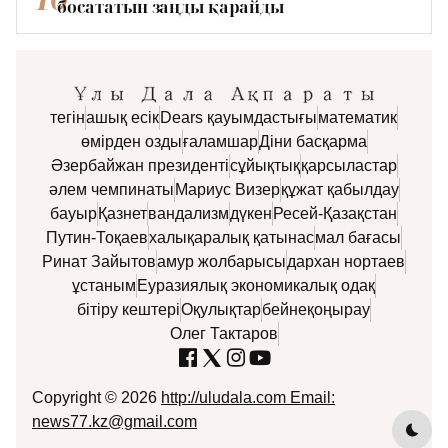
босататын заңды қарайды
тегін
ашық есік
Dears қауымдастығы
математик
өмірден озды
ғаламшар
Діни басқарма
Әзербайжан президенті
сұйықтық
қарсыластар
әлем чемпинаты
Мариус Визер
құжат қабылдау
бауыр
Қазнет
вандализм
дүкен
Ресей-Қазақстан
Путин-Тоқаев
халықаралық қатынас
мал бағасы
Ринат Зайытов
амур жолбарысы
дархан нортаев
ұстаным
Еуразиялық экономикалық одақ
бітіру кештері
Оқулықтар
бейнеқоңырау
Олег Тактаров
Copyright © 2026
http://uludala.com Email:
news77.kz@gmail.com
Dark