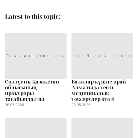
Latest to this topic:
Солтүстік Қазақстан
Балалар күніне орай
облысының
Алматыда тегін
прокуроры
медициналық
тағайындалды
тексерулер өтеді
28.05.2026
28.05.2026