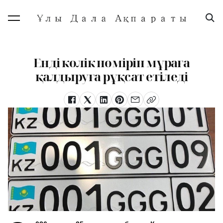
Енді көлік нөмірін мұраға
қалдыруға рұқсат етіледі