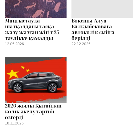
Маңғыстауда
Боксшы Алуа
шатқалдағы тасқа
Балқыбековаға
жазу жазған жігіт 25
автокөлік сыйға
тәулікке қамалды
берілді
12.05.2026
22.12.2025
2026 жылы Қытайдан
көлік әкелу тәртібі
өзгерді
18.11.2025