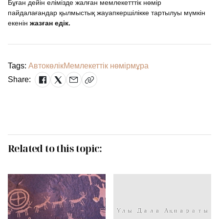
Бұған дейін елімізде жалған мемлекетттік нөмір
пайдалағандар қылмыстық жауапкершілікке тартылуы мүмкін
екенін
жазған едік.
Tags:
Автокөлік
Мемлекеттік нөмір
мұра
Share:
Related to this topic: