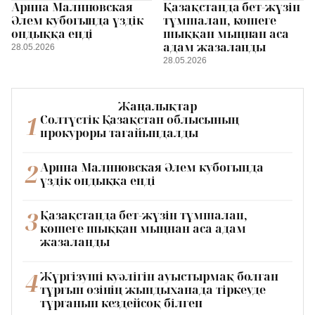
Арина Малиновская
Қазақстанда бет-жүзін
Әлем кубогында үздік
тұмшалап, көшеге
ондыққа енді
шыққан мыңнан аса
адам жазаланды
28.05.2026
28.05.2026
Жаңалықтар
1
Солтүстік Қазақстан облысының
прокуроры тағайындалды
2
Арина Малиновская Әлем кубогында
үздік ондыққа енді
3
Қазақстанда бет-жүзін тұмшалап,
көшеге шыққан мыңнан аса адам
жазаланды
4
Жүргізуші куәлігін ауыстырмақ болған
тұрғын өзінің жындыханада тіркеуде
тұрғанын кездейсоқ білген