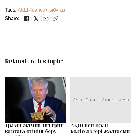
Tags:
АҚШ
Иран
соққы
бұғаз
Share:
Related to this topic:
Трамп әкімшілігі грин-
АҚШ пен Иран
картаға өтініш беру
көліссөздері жалғасып