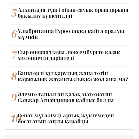
5
Алматыда түнгі ойын-сауық орындарына
бақылау күшейтілді
6
Ұлыбритания Еуроодаққа қайта оралуы
мүмкін
7
Сыр өнерпаздары люксембургте қазақ
мәдениетін дәріптеді
8
Банктерді құтқарудың жаңа тетігі
қаржылық жауапсыздыққа жол аша ма?
9
Әлемге танылған қазақ математигі
Санжар Аспандияров қайтыс болды
10
Сенат мұғалімді артық жүктемеден
босататын заңды қарайды