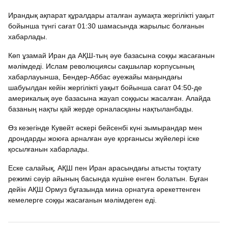
Ирандық ақпарат құралдары аталған аумақта жергілікті уақыт
бойынша түнгі сағат 01:30 шамасында жарылыс болғанын
хабарлады.
Көп ұзамай Иран да АҚШ-тың әуе базасына соққы жасағанын
мәлімдеді. Ислам революциясы сақшылар корпусының
хабарлауынша, Бендер-Аббас әуежайы маңындағы
шабуылдан кейін жергілікті уақыт бойынша сағат 04:50-де
америкалық әуе базасына жауап соққысы жасалған. Алайда
базаның нақты қай жерде орналасқаны нақтыланбады.
Өз кезегінде Кувейт әскері бейсенбі күні зымырандар мен
дрондарды жоюға арналған әуе қорғанысы жүйелері іске
қосылғанын хабарлады.
Еске салайық, АҚШ пен Иран арасындағы атысты тоқтату
режимі сәуір айының басында күшіне енген болатын. Бұған
дейін АҚШ Ормуз бұғазында мина орнатуға әрекеттенген
кемелерге соққы жасағанын мәлімдеген еді.