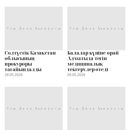
Солтүстік Қазақстан
Балалар күніне орай
облысының
Алматыда тегін
прокуроры
медициналық
тағайындалды
тексерулер өтеді
28.05.2026
28.05.2026