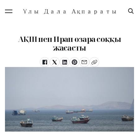
АҚШ пен Иран өзара соққы
жасасты