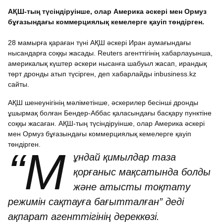
АҚШ-тың түсіндіруінше, олар Америка әскері мен Ормуз
бұғазындағы коммерциялық кемелерге қауіп төндірген.
28 мамырға қараған түні АҚШ әскері Иран аумағындағы
нысандарға соққы жасады. Reuters агенттігінің хабарлауынша,
америкалық күштер әскери нысанға шабуыл жасап, ирандық
төрт дронды атып түсірген, деп хабарлайды inbusiness.kz
сайты.
АҚШ шенеунігінің мәліметінше, әскерилер бесінші дронды
ұшырмақ болған Бендер-Аббас қаласындағы басқару пунктіне
соққы жасаған. АҚШ-тың түсіндіруінше, олар Америка әскері
мен Ормуз бұғазындағы коммерциялық кемелерге қауіп
төндірген.
“М
ұндай қимылдар таза
қорғаныс мақсатында болды
және атысты тоқтату
режимін сақтауға бағытталған” деді
ақпарат агенттігінің дереккөзі.