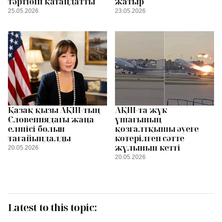
тәртібін қатаңдатты
жатыр
25.05.2026
23.05.2026
Қазақ қызы АҚШ-тың
АҚШ-та жүк
Словениядағы жаңа
ұшағының
елшісі болып
қозғалтқышы әуеге
тағайындалды
көтерілген сәтте
жұлынып кетті
20.05.2026
20.05.2026
Latest to this topic: