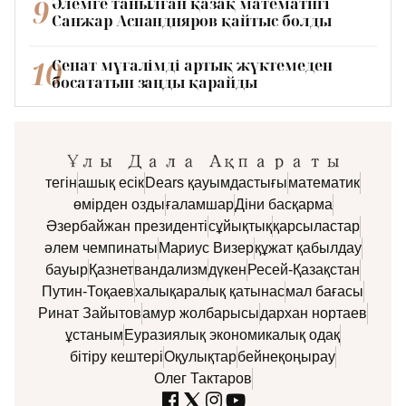
9
Әлемге танылған қазақ математигі
Санжар Аспандияров қайтыс болды
10
Сенат мұғалімді артық жүктемеден
босататын заңды қарайды
тегін
ашық есік
Dears қауымдастығы
математик
өмірден озды
ғаламшар
Діни басқарма
Әзербайжан президенті
сұйықтық
қарсыластар
әлем чемпинаты
Мариус Визер
құжат қабылдау
бауыр
Қазнет
вандализм
дүкен
Ресей-Қазақстан
Путин-Тоқаев
халықаралық қатынас
мал бағасы
Ринат Зайытов
амур жолбарысы
дархан нортаев
ұстаным
Еуразиялық экономикалық одақ
бітіру кештері
Оқулықтар
бейнеқоңырау
Олег Тактаров