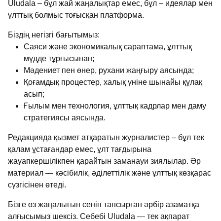
Uludala – бұл жай жаңалықтар емес, бұл – идеялар мен
ұлттық болмыс тоғысқан платформа.
Біздің негізгі бағытымыз:
Саяси және экономикалық сараптама, ұлттық
мүдде тұрғысынан;
Мәдениет пен өнер, рухани жаңғыру аясында;
Қоғамдық процестер, халық үніне шынайы құлақ
асып;
Ғылым мен технология, ұлттық кадрлар мен даму
стратегиясы аясында.
Редакцияда қызмет атқаратын журналистер – бұл тек
қалам ұстағандар емес, ұлт тағдырына
жауапкершілікпен қарайтын заманауи зиялылар. Әр
материал — кәсібилік, әділеттілік және ұлттық көзқарас
сүзгісінен өтеді.
Бізге өз жаңалығын сеніп тапсырған әрбір азаматқа
алғысымыз шексіз. Себебі Uludala — тек ақпарат