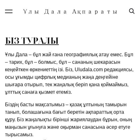
БІЗ ТУРАЛЫ
Ұлы Дала – бұл жай ғана географиялық атау емес. Бұл
– тарих, бұл – болмыс, бұл – сананың шекарасын
кеңейткен өркениеттің ізі. Біз, Uludala.com редакциясы,
осы ұғымды цифрлық медианың жаңа деңгейіне
шығара отырып, тек жаңалық беріп қана қоймаймыз,
ұлттық санаға қызмет етеміз.
Біздің басты мақсатымыз – қазақ ұлтының тамырын
танып, болашағына бағыт беретін ақпараттық орта
құру. Біз жаңалықты бірінші жариялаудан бұрын, оның
маңызын ұғынуға және оқырман санасына әсер етуге
тырысамыз.