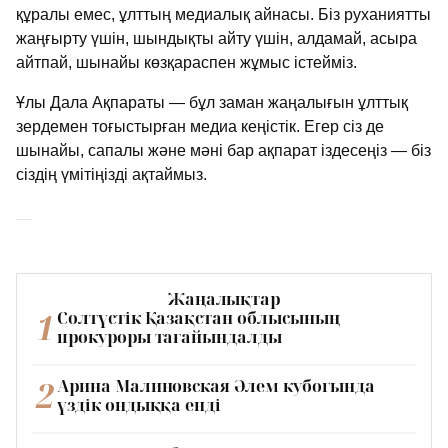
құралы емес, ұлттың медиалық айнасы. Біз руханиятты
жаңғырту үшін, шындықты айту үшін, алдамай, асыра
айтпай, шынайы көзқараспен жұмыс істейміз.
Ұлы Дала Ақпараты — бұл заман жаңалығын ұлттық
зердемен тоғыстырған медиа кеңістік. Егер сіз де
шынайы, сапалы және мәні бар ақпарат іздесеңіз — біз
сіздің үмітіңізді ақтаймыз.
Жаңалықтар
1
Солтүстік Қазақстан облысының
прокуроры тағайындалды
2
Арина Малиновская Әлем кубогында
үздік ондыққа енді