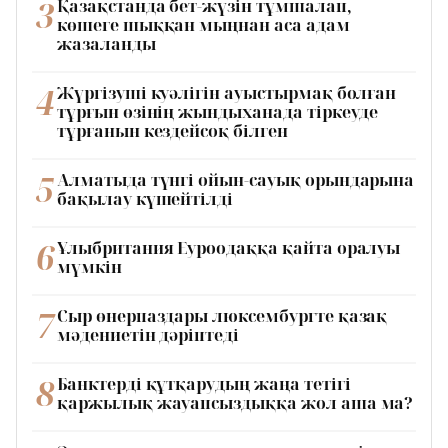
3
Қазақстанда бет-жүзін тұмшалап,
көшеге шыққан мыңнан аса адам
жазаланды
4
Жүргізуші куәлігін ауыстырмақ болған
тұрғын өзінің жындыханада тіркеуде
тұрғанын кездейсоқ білген
5
Алматыда түнгі ойын-сауық орындарына
бақылау күшейтілді
6
Ұлыбритания Еуроодаққа қайта оралуы
мүмкін
7
Сыр өнерпаздары люксембургте қазақ
мәдениетін дәріптеді
8
Банктерді құтқарудың жаңа тетігі
қаржылық жауапсыздыққа жол аша ма?