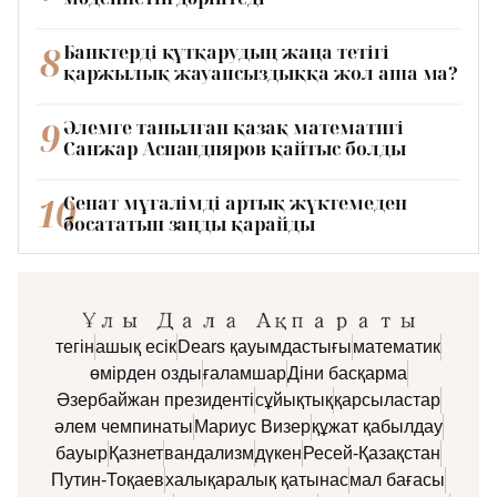
8
Банктерді құтқарудың жаңа тетігі
қаржылық жауапсыздыққа жол аша ма?
9
Әлемге танылған қазақ математигі
Санжар Аспандияров қайтыс болды
10
Сенат мұғалімді артық жүктемеден
босататын заңды қарайды
тегін
ашық есік
Dears қауымдастығы
математик
өмірден озды
ғаламшар
Діни басқарма
Әзербайжан президенті
сұйықтық
қарсыластар
әлем чемпинаты
Мариус Визер
құжат қабылдау
бауыр
Қазнет
вандализм
дүкен
Ресей-Қазақстан
Путин-Тоқаев
халықаралық қатынас
мал бағасы