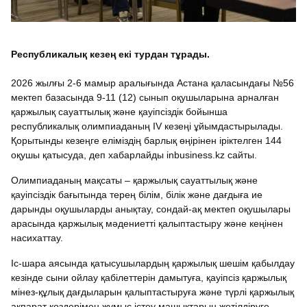
Республикалық кезең екі турдан тұрады.
2026 жылғы 2-6 мамыр аралығында Астана қаласындағы №56
мектеп базасында 9-11 (12) сынып оқушыларына арналған
қаржылық сауаттылық және қауіпсіздік бойынша
республикалық олимпиаданың IV кезеңі ұйымдастырылады.
Қорытынды кезеңге еліміздің барлық өңірінен іріктелген 144
оқушы қатысуда, деп хабарлайды inbusiness.kz сайты.
Олимпиаданың мақсаты – қаржылық сауаттылық және
қауіпсіздік бағытында терең білім, білік және дағдыға ие
дарынды оқушыларды анықтау, сондай-ақ мектеп оқушылары
арасында қаржылық мәдениетті қалыптастыру және кеңінен
насихаттау.
Іс-шара аясында қатысушылардың қаржылық шешім қабылдау
кезінде сыни ойлау қабілеттерін дамытуға, қауіпсіз қаржылық
мінез-құлық дағдыларын қалыптастыруға және түрлі қаржылық
ақпарат көздерімен жұмыс істеу машықтарын жетілдіруге