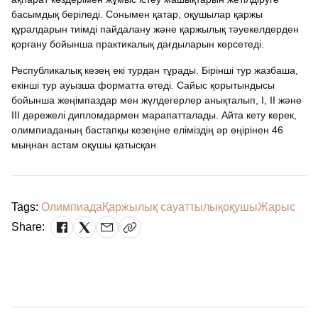
басымдық беріледі. Сонымен қатар, оқушылар қаржы
құралдарын тиімді пайдалану және қаржылық тәуекелдерден
қорғану бойынша практикалық дағдыларын көрсетеді.
Республикалық кезең екі турдан тұрады. Бірінші тур жазбаша,
екінші тур ауызша форматта өтеді. Сайыс қорытындысы
бойынша жеңімпаздар мен жүлдегерлер анықталып, I, II және
III дәрежелі дипломдармен марапатталады. Айта кету керек,
олимпиаданың бастапқы кезеңіне еліміздің әр өңірінен 46
мыңнан астам оқушы қатысқан.
Tags:
Олимпиада
Қаржылық сауаттылық
оқушы
Жарыс
Share: