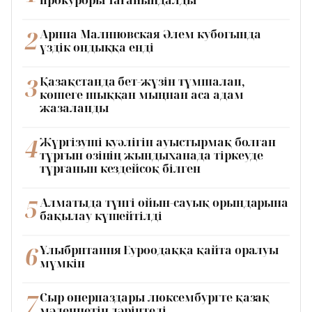
прокуроры тағайындалды
2
Арина Малиновская Әлем кубогында
үздік ондыққа енді
3
Қазақстанда бет-жүзін тұмшалап,
көшеге шыққан мыңнан аса адам
жазаланды
4
Жүргізуші куәлігін ауыстырмақ болған
тұрғын өзінің жындыханада тіркеуде
тұрғанын кездейсоқ білген
5
Алматыда түнгі ойын-сауық орындарына
бақылау күшейтілді
6
Ұлыбритания Еуроодаққа қайта оралуы
мүмкін
7
Сыр өнерпаздары люксембургте қазақ
мәдениетін дәріптеді