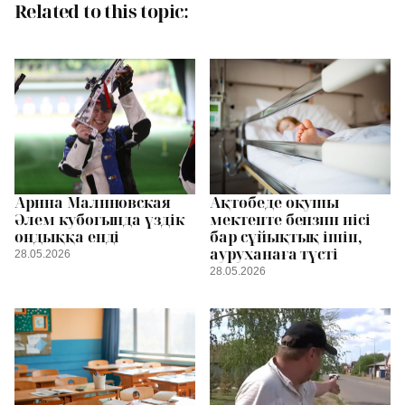
Related to this topic:
Арина Малиновская
Ақтөбеде оқушы
Әлем кубогында үздік
мектепте бензин иісі
ондыққа енді
бар сұйықтық ішіп,
ауруханаға түсті
28.05.2026
28.05.2026