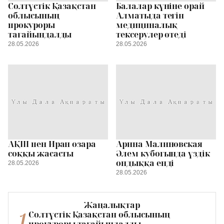
Солтүстік Қазақстан
Балалар күніне орай
облысының
Алматыда тегін
прокуроры
медициналық
тағайындалды
тексерулер өтеді
28.05.2026
28.05.2026
АҚШ пен Иран өзара
Арина Малиновская
соққы жасасты
Әлем кубогында үздік
ондыққа енді
28.05.2026
28.05.2026
Жаңалықтар
1
Солтүстік Қазақстан облысының