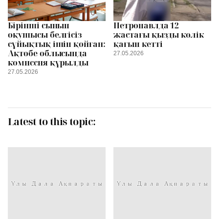
Бірінші сынып
Петропавлда 12
оқушысы белгісіз
жастағы қызды көлік
сұйықтық ішіп қойған:
қағып кетті
Ақтөбе облысында
27.05.2026
комиссия құрылды
27.05.2026
Latest to this topic: