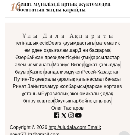
10
Сенат мұғалімді артық жүктемеден
босататын заңды қарайды
тегін
ашық есік
Dears қауымдастығы
математик
өмірден озды
ғаламшар
Діни басқарма
Әзербайжан президенті
сұйықтық
қарсыластар
әлем чемпинаты
Мариус Визер
құжат қабылдау
бауыр
Қазнет
вандализм
дүкен
Ресей-Қазақстан
Путин-Тоқаев
халықаралық қатынас
мал бағасы
Ринат Зайытов
амур жолбарысы
дархан нортаев
ұстаным
Еуразиялық экономикалық одақ
бітіру кештері
Оқулықтар
бейнеқоңырау
Олег Тактаров
Copyright © 2026
http://uludala.com Email:
news77.kz@gmail.com