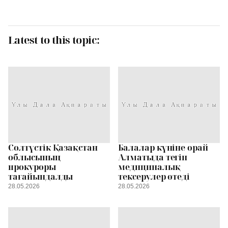
Latest to this topic:
Солтүстік Қазақстан
Балалар күніне орай
облысының
Алматыда тегін
прокуроры
медициналық
тағайындалды
тексерулер өтеді
28.05.2026
28.05.2026