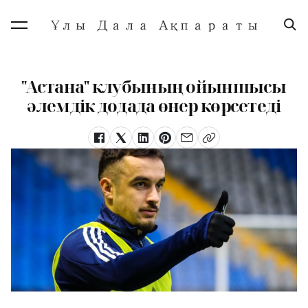
"Астана" клубының ойыншысы
әлемдік додада өнер көрсетеді