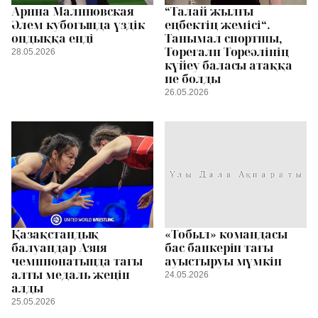
Арина Малиновская
“Талай жылғы
Әлем кубогында үздік
еңбектің жемісі“.
ондыққа енді
Танымал спортшы,
Төреғали Төреәлінің
28.05.2026
күйеу баласы атаққа
ие болды
26.05.2026
Қазақстандық
«Тобыл» командасы
балуандар Азия
бас бапкерін тағы
чемпионатында тағы
ауыстыруы мүмкін
алты медаль жеңіп
24.05.2026
алды
25.05.2026