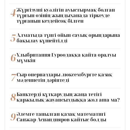
4
Жүргізуші куәлігін ауыстырмақ болған
тұрғын өзінің жындыханада тіркеуде
тұрғанын кездейсоқ білген
5
Алматыда түнгі ойын-сауық орындарына
бақылау күшейтілді
6
Ұлыбритания Еуроодаққа қайта оралуы
мүмкін
7
Сыр өнерпаздары люксембургте қазақ
мәдениетін дәріптеді
8
Банктерді құтқарудың жаңа тетігі
қаржылық жауапсыздыққа жол аша ма?
9
Әлемге танылған қазақ математигі
Санжар Аспандияров қайтыс болды