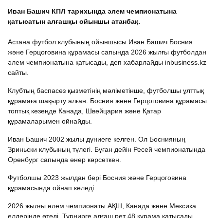
Иван Башич КПЛ тарихында әлем чемпионатына
қатысатын алғашқы ойыншы атанбақ.
Астана футбол клубының ойыншысы Иван Башич Босния
және Герцоговина құрамасы сапында 2026 жылғы футболдан
әлем чемпионатына қатысады, деп хабарлайды inbusiness.kz
сайты.
Клубтың баспасөз қызметінің мәліметінше, футболшы ұлттық
құрамаға шақырту алған. Босния және Герцоговина құрамасы
топтық кезеңде Канада, Швейцария және Қатар
құрамаларымен ойнайды.
Иван Башич 2002 жылы дүниеге келген. Ол Боснияның
Зриньски клубының түлегі. Бұған дейін Ресей чемпионатында
Оренбург сапында өнер көрсеткен.
Футболшы 2023 жылдан бері Босния және Герцоговина
құрамасында ойнап келеді.
2026 жылғы әлем чемпионаты АҚШ, Канада және Мексика
елдерінде өтеді. Турнирге алғаш рет 48 құрама қатысады.