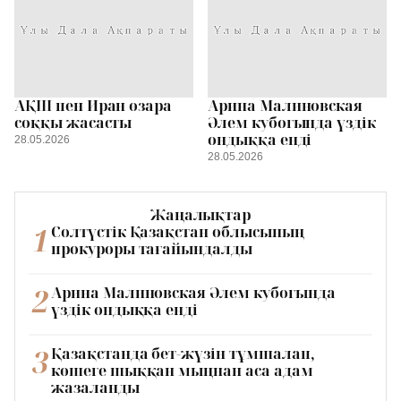
АҚШ пен Иран өзара
Арина Малиновская
соққы жасасты
Әлем кубогында үздік
ондыққа енді
28.05.2026
28.05.2026
Жаңалықтар
1
Солтүстік Қазақстан облысының
прокуроры тағайындалды
2
Арина Малиновская Әлем кубогында
үздік ондыққа енді
3
Қазақстанда бет-жүзін тұмшалап,
көшеге шыққан мыңнан аса адам
жазаланды